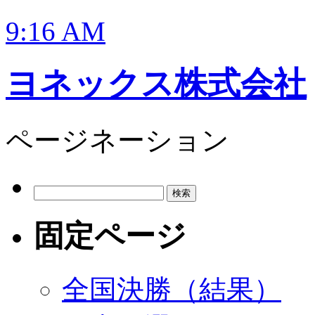
9:16 AM
ヨネックス株式会社
ページネーション
検
索:
固定ページ
全国決勝（結果）