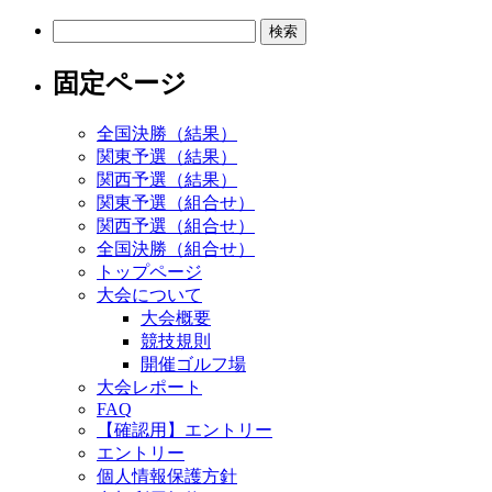
検
索:
固定ページ
全国決勝（結果）
関東予選（結果）
関西予選（結果）
関東予選（組合せ）
関西予選（組合せ）
全国決勝（組合せ）
トップページ
大会について
大会概要
競技規則
開催ゴルフ場
大会レポート
FAQ
【確認用】エントリー
エントリー
個人情報保護方針